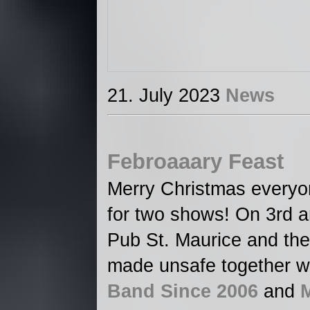
21. July 2023
News
Febroaaary Feast
Merry Christmas everyo
for two shows! On 3rd a
Pub St. Maurice and the
made unsafe together w
Band Since 2006
and
M